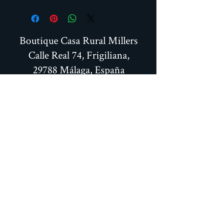
Boutique Casa Rural Millers
Calle Real 74, Frigiliana,
29788 Málaga, España
+34 951706466
+34 664587093
millersfrigiliana@gmail.com
© Miller's of Frigiliana 2021, Todos los derechos