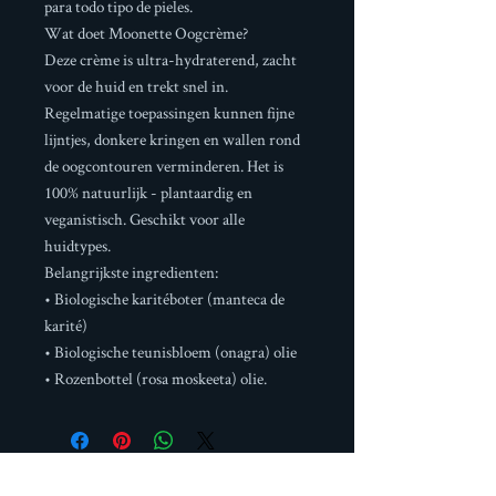
para todo tipo de pieles.
Wat doet Moonette Oogcrème?
Deze crème is ultra-hydraterend, zacht
voor de huid en trekt snel in.
Regelmatige toepassingen kunnen fijne
lijntjes, donkere kringen en wallen rond
de oogcontouren verminderen. Het is
100% natuurlijk - plantaardig en
veganistisch. Geschikt voor alle
huidtypes.
Belangrijkste ingredienten:
• Biologische karitéboter (manteca de
karité)
• Biologische teunisbloem (onagra) olie
• Rozenbottel (rosa moskeeta) olie.
Boetiek Casa Rural Millers