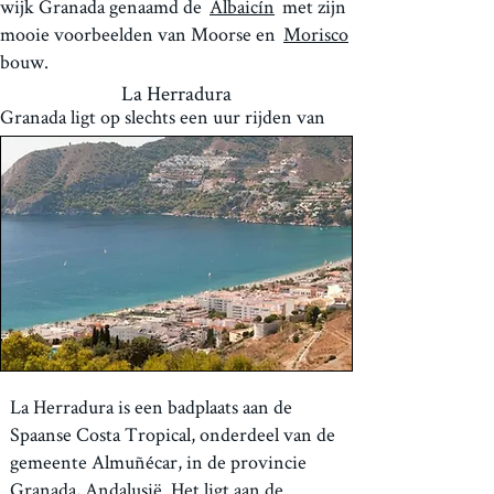
wijk Granada genaamd de
Albaicín
met zijn
mooie voorbeelden van Moorse en
Morisco
bouw.
La Herradura
Granada ligt op slechts een uur rijden van
Frigiliana en een uitstekende dagtocht, maar
boek uw tickets voor het Alhambra vooraf!
La Herradura is een badplaats aan de
Spaanse Costa Tropical, onderdeel van de
gemeente Almuñécar, in de provincie
Granada, Andalusië. Het ligt aan de