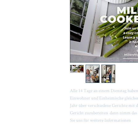
Alle 14 Tage an einem Dienstag haben
Einwohner und Einheimische gleicher
Jahr über verschiedene Gerichte mit d
Gericht zuzubereiten dann nimm das 
Sie uns für weitere Informationen