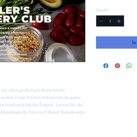
Anzahl
*
In
 wir einen großartigen Kochclub für
maßen. Unser Küchenchef serviert das ganze
en frischesten lokalen Zutaten. Lernen Sie, das
Abendessen für 2 mit nach Hause! Kontaktieren