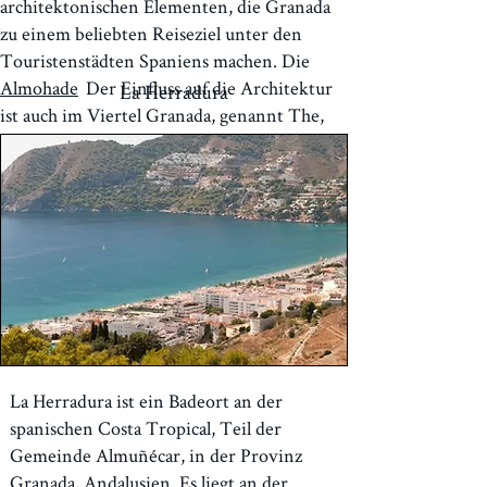
architektonischen Elementen, die Granada
zu einem beliebten Reiseziel unter den
Touristenstädten Spaniens machen. Die
Almohade
Der Einfluss auf die Architektur
La Herradura
ist auch im Viertel Granada, genannt The,
erhalten geblieben
Albaicín
mit seinen
schönen Beispielen der maurischen und
Morisco
Konstruktion.
Granada ist nur eine Autostunde von
Frigiliana entfernt und ein ausgezeichneter
Tagesausflug, aber buchen Sie Ihre Tickets
für die Alhambra im Voraus!
La Herradura ist ein Badeort an der
spanischen Costa Tropical, Teil der
Gemeinde Almuñécar, in der Provinz
Granada, Andalusien. Es liegt an der