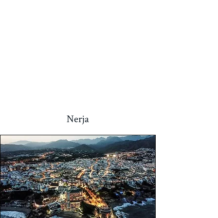
Festival der drei Kulturen
Oktober
Kunstroute
Dezember
Weihnachten und Neujahr
Nerja