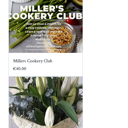
Millers Cookery Club
가격
€40.00