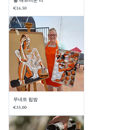
풀 애프터눈 티
가격
€16.50
무네트 립밤
가격
€35.00