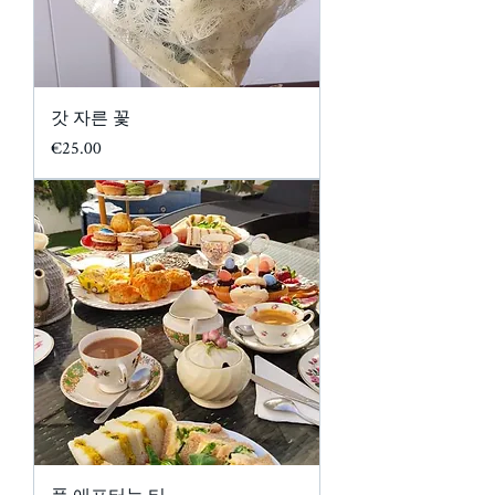
갓 자른 꽃
가격
€25.00